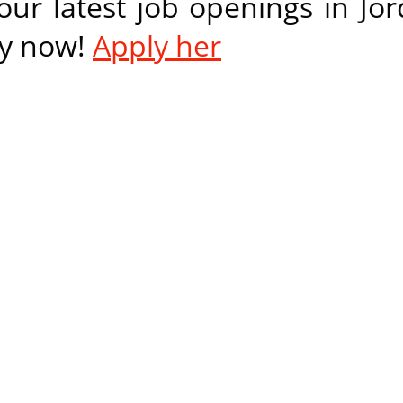
our latest job openings in Jo
ly now!
Apply her