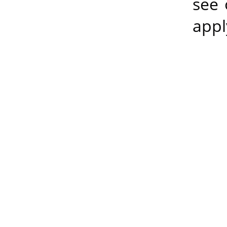
see 
app